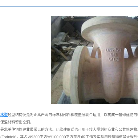
座木型
轻型结构便是将距离严密的标准材部件和覆盖层联合运用，以构成一幢修建物的
置保温材料留出空洞。
构是北美住宅修建业最常见的方法。此修建形式也可用于较大规划的商业和公共修建物
Forintek)，其占地9300平方米(100,000平方英尺)的工作及实验用修建物便是