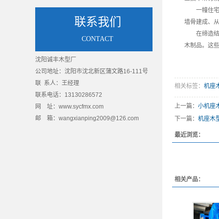
一幢住宅楼
联系我们
墙骨建成、从
在缔造结
CONTACT
木制品。这些
沈阳诚丰木型厂
公司地址：沈阳市沈北新区蒲文路16-111号
联 系人：王经理
相关标签：
机座
联系电话：13130286572
上一篇：
小机座
网 址：www.sycfmx.com
邮 箱：wangxianping2009@126.com
下一篇：
机座木
最近浏览：
相关产品：