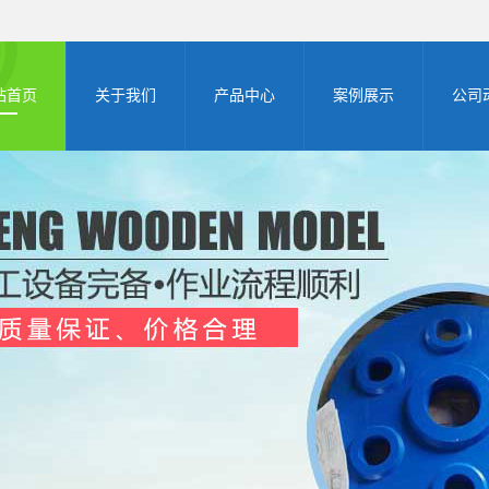
站首页
关于我们
产品中心
案例展示
公司
公司简介
齿轮箱木型
案例展示
公司
阀门木型
行业
方箱木型
技术
机座木型
框架木型
沈阳木型厂