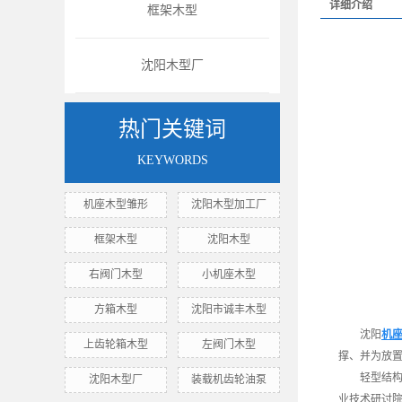
详细介绍
框架木型
沈阳木型厂
热门关键词
KEYWORDS
机座木型雏形
沈阳木型加工厂
框架木型
沈阳木型
右阀门木型
小机座木型
方箱木型
沈阳市诚丰木型
沈阳
机
上齿轮箱木型
左阀门木型
撑、并为放
轻型结
沈阳木型厂
装载机齿轮油泵
业技术研讨院(